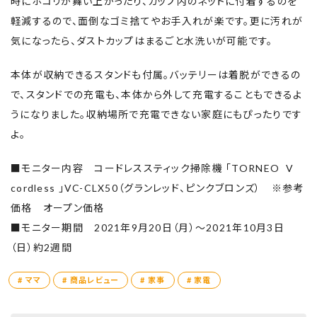
時にホコリが舞い上がったり、カップ内のネットに付着するのを
軽減するので、面倒なゴミ捨てやお手入れが楽です。更に汚れが
気になったら、ダストカップはまるごと水洗いが可能です。
本体が収納できるスタンドも付属。バッテリーは着脱ができるの
で、スタンドでの充電も、本体から外して充電することもできるよ
うになりました。収納場所で充電できない家庭にもぴったりです
よ。
■モニター内容 コードレススティック掃除機 「TORNEO V
cordless 」VC-CLX50（グランレッド、ピンクブロンズ） ※参考
価格 オープン価格
■モニター期間 2021年9月20日（月）～2021年10月3日
（日）約2週間
# ママ
# 商品レビュー
# 家事
# 家電