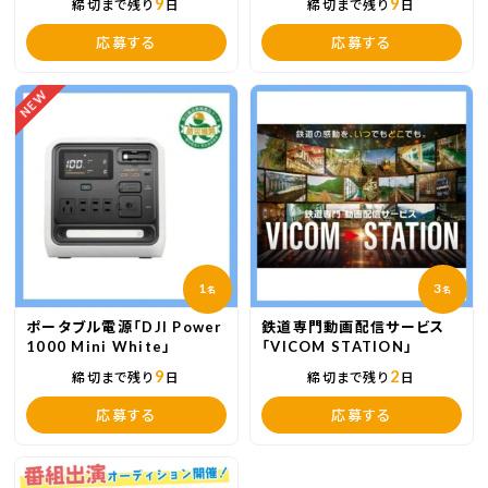
9
9
締切まで残り
日
締切まで残り
日
応募する
応募する
NEW
1
3
名
名
ポータブル電源「DJI Power
鉄道専門動画配信サービス
1000 Mini White」
「VICOM STATION」
9
2
締切まで残り
日
締切まで残り
日
応募する
応募する