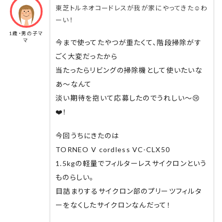
東芝トルネオコードレスが我が家にやってきた☺️わ
ーい！
1歳・男の子マ
マ
今まで使ってたやつが重たくて、階段掃除がす
ごく大変だったから
当たったらリビングの掃除機として使いたいな
あ〜なんて
淡い期待を抱いて応募したのでうれしい〜😢
❤️！
今回うちにきたのは
TORNEO V cordless VC-CLX50
1.5kgの軽量でフィルターレスサイクロンという
ものらしい。
目詰まりするサイクロン部のプリーツフィルタ
ーをなくしたサイクロンなんだって！