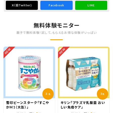
X
（旧Twitter)
Facebook
LINE
無料体験モニター
親子で無料体験！試して、もらえるお得な体験がいっぱい
NEW
NEW
3
3
名
名
雪印ビーンスターク「すこや
キリン「プラズマ乳酸菌 おい
かM1（大缶）」
しい免疫ケア」