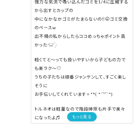
強力な気流で吸い込んだゴミを1/4に圧縮する
掃除機かけやすーーーい！🤭❤️
から出すとカップの
これからお世話になります♡
中になかなかゴミがたまらないの‼️🤭ゴミ交換
のペースw
出不精の私からしたらココめっちゃポイント高
かった𓃟 ̖́-
軽くてと〜っても扱いやすいから子どもの力で
も楽ラク〜♡
うちの子たちは順番ジャンケンして、すごく楽し
そうに
お手伝いしてくれています✧︎*°( *´︶`*)
トルネオは軽量なので階段掃除も片手で楽々
もっと見る
になったよ♬
コードレス掃除機。ストレスフリーで使えるから
めっちゃ良いﾅ‼️٩😍۶