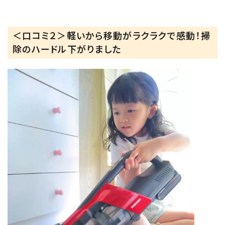
パワフルなモーターとサイクロンで
高い吸引力が99％以上持続!!
さらに高機能なヘッドで床の菌まで除去してく
＜口コミ２＞軽いから移動がラクラクで感動！掃
れるんです✨
除のハードル下がりました
ダストボックス内のゴミを1/4まで圧縮するの
で、ゴミ捨ても簡単!!
スタンド、ふとん用ブラシ、丸ブラシ、すき間ノズ
ル、お手入れブラシ、ACアダプターを付属され
てるよ!!
充電時間は約2.5時間で
標準モードでは約35分✨
おすすめモードで約25分✨
強モードで約10分✨
連続運転時間を実現されてます!!