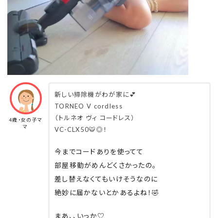
掃除機が気に入りすぎちゃって、
充電なくなるまで掃除機かけてくれました👏
そんなに長い時間持ってても重くないってこと!
毎日の掃除機が楽しくてたまらない🧡
新しい掃除機がわが家に💕
TORNEO V cordless
（トルネオ ヴィ コードレス）
4歳・女の子マ
マ
VC-CLX50🐯◎！
今までコードありを使ってて
部屋移動がめんどくさかったの。
差し替えなくてもいけそうなのに
絶妙に届かないとかあるよね！🤣
まあ、、いっか♡