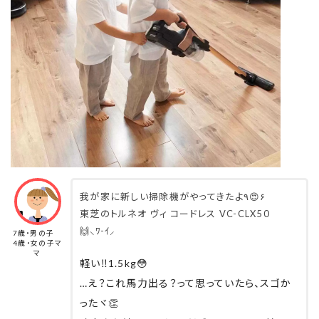
ゴミを
ゴミ箱に捨てる作業だったから心からうれしい
し本当に助かる。笑
ダストカップや回転ブラシは丸ごと水洗い可能
ね😌
そして階段掃除が超絶楽になったのは言うまで
もなし。笑
我が家のように階は多いが床の面積が少ない
場合は
我が家に新しい掃除機がやってきたよ٩😍۶
ほんとに軽い掃除機をおすすめします😂
東芝のトルネオ ヴィ コードレス VC-CLX50  
吸引力もすごくいいし、フローリングとラグを判
🙌⸜ﾜ-ｲ⸝‍
7歳・男の子
断して
4歳・女の子マ
マ
軽い‼️1.5kg😳
回転を変えてくれたりとすんごくお利口さんの
…え？これ馬力出る？って思っていたら、スゴか
掃除機でした。
ったヾ👏
ヘッドの動きもめちゃくちゃ良くて