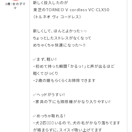
新しく投入したのが
2歳・女の子マ
マ
⁡東芝のTORNEO V cordless VC-CLX50
（トルネオ ヴィ コードレス）
⁡
新しくして、ほんとよかった✨✨
ちょっとしたストレスがなくなって
めちゃくちゃ快適になった〜‼️⁡
⁡
✅まず、軽い！
・初めて持った瞬間「かるっ！」と声が出るほど
軽くてびっくり
・2歳の娘もらくらくお掃除できます
⁡
✅ヘッドがうすい！
・家具の下にも掃除機がかなり入りやすい！
⁡
✅めっちゃ取れる！
・犬2匹🐕‍🦺🐩いるので、犬の毛がかなり落ちてます
が絡まらずに、スイスイ吸い上げてます