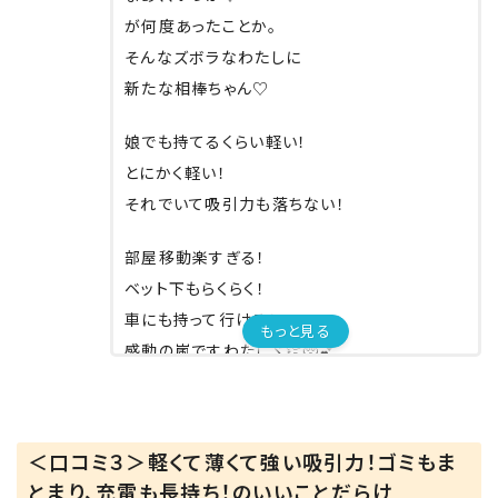
が何度あったことか。
そんなズボラなわたしに
新たな相棒ちゃん♡
娘でも持てるくらい軽い！
とにかく軽い！
それでいて吸引力も落ちない！
部屋移動楽すぎる！
ベット下もらくらく！
車にも持って行ける！
もっと見る
感動の嵐ですわたしヾ👏🥺💕
サッと持って掃除できるから
掃除のハードルがめちゃ下がりました🤍
＜口コミ３＞軽くて薄くて強い吸引力！ゴミもま
とまり、充電も長持ち！のいいことだらけ