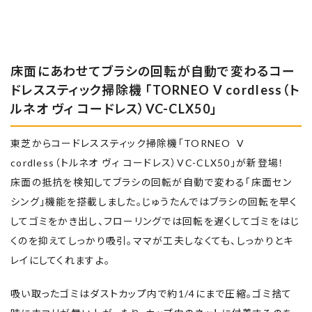
スタンダードノズルの他にも、布団用、隙間用、
丸ブラシ、
お手入れブラシと付属で付いているので用途に
床面にあわせてブラシの回転が自動で変わるコー
合わせて使い
ドレススティック掃除機 「TORNEO V cordless（ト
分けられるところもポイント高いなぁと思ったよ
ルネオ ヴィ コードレス）VC-CLX50」
🤗
東芝からコードレススティック掃除機「TORNEO V
専用のスタンドに立て掛けておけるから場所も
cordless（トルネオ ヴィ コードレス）VC-CLX50」が新登場！
取らないしね💡
床面の抵抗を検知してブラシの回転が自動で変わる「床面セン
そんなこんなで我が家ではめっちゃ重宝してお
シング」機能を搭載しました。じゅうたんではブラシの回転を早く
りますっ!!🙋‍♀️
してゴミをかき出し、フローリングでは回転を遅くしてゴミをはじ
くのを抑えてしっかり吸引。ママが工夫しなくても、しっかりとキ
レイにしてくれますよ。
吸い取ったゴミはダストカップ内で約1/4にまで圧縮。ゴミ捨て