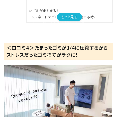
⁡
✅ゴミがまとまる！
もっと見る
・トルネードでゴミが纏まるので捨てる時、
ポンって捨てられるのがほんとに楽！
⁡
✅充電が長持ち
・充電を気にせずに、じっくりと
＜口コミ４＞たまったゴミが1/4に圧縮するから
家中を掃除できる
ストレスだったゴミ捨てがラクに！
⁡
✅場所によって変えられる
・ふとん用ブラシ
・丸ブラシ ←机や棚のお掃除に最適
・すき間ノズル
⁡