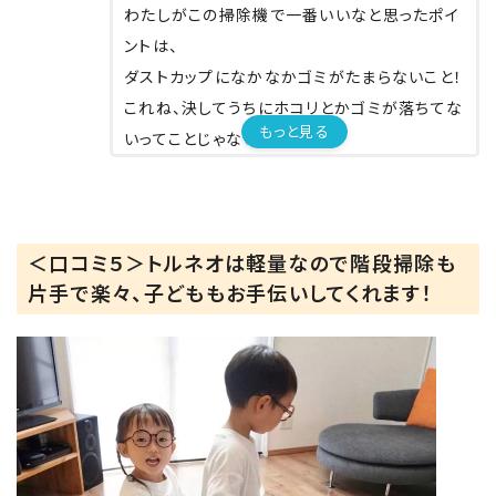
わたしがこの掃除機で一番いいなと思ったポイ
ントは、
ダストカップになかなかゴミがたまらないこと！
これね、決してうちにホコリとかゴミが落ちてな
もっと見る
いってことじゃないのです。
今まで使ってた掃除機はすぐたっぷりゴミが溜
まって頻繁に捨ててたのでね。
なんとこのトルネオさんは強力な気流でゴミを
＜口コミ５＞トルネオは軽量なので階段掃除も
1/4に圧縮してくれるんだって😂‼️
片手で楽々、子どももお手伝いしてくれます！
もう結構使ってるけどなぜか
ゴミがいっぱいにならなくて
毎日掃除機するのにまだほとんど捨ててない
😂
うちこんなキレイだったか？と錯覚する😂すっ
ご！
掃除機で嫌いな作業No. 1が掃除機に溜まった