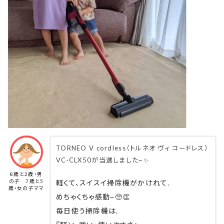
TORNEO V cordless（トルネオ ヴィ コードレス）
VC-CLX50が当選しました~✨
8歳と2歳・男
の子 7歳と5
軽くて、スイスイ掃除機がかけれて.
歳・女の子ママ
めちゃくちゃ感動~🥺👏
毎日使う掃除機は.