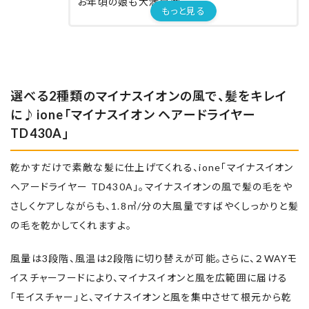
お年頃の娘も大満足😍
もっと見る
核家族で、ひとりっ子育ちの娘は
大きな音が苦手💦
最初は風量が多いための
選べる2種類のマイナスイオンの風で、髪をキレイ
大きな音を嫌がり
に♪ione「マイナスイオン ヘアードライヤー
いちばん風量の弱いところを使いたがります😅
TD430A」
時間はかかるけど
乾かすだけで素敵な髪に仕上げてくれる、ione「マイナスイオン
本人が使いやすいところがいいです！！
ヘアードライヤー TD430A」。マイナスイオンの風で髪の毛をや
さしくケアしながらも、1.8㎥/分の大風量ですばやくしっかりと髪
私がいちばん感動したのは
の毛を乾かしてくれますよ。
コンセントの差し込み口にカバーが付いていて
上のところを押すと
風量は3段階、風温は2段階に切り替えが可能。さらに、２
WAY
モ
コンセントがすんなりと抜けるのです！！
イスチャーフードにより、
マイナスイオンと風を広範囲に届ける
「モイスチャー」と、
マイナスイオンと風を集中させて根元から乾
今まで