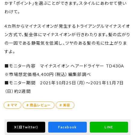
かす「ポイント」
を選ぶことができます。スタイルにあわせて使い
抜きにくさを感じてはいましたが
わけて。
こちらを使ってみたら
今までの使い勝手の悪さは
4カ所からマイナスイオンが発生するトライアングルマイナスイオ
実はストレスだったんだと実感
ン方式で、髪全体にマイナスイオンが行きわたります。髪の広がり
の一因である静電気を低減し、
ツヤのある髪の毛に仕上がりま
小さなストレスフリーに感激✨
すよ。
■モニター内容 マイナスイオン ヘアードライヤー TD430A
※市場想定価格4,400円（税込）編集部調べ
■モニター期間 2021年10月25日（月）～2021年11月7日
（日）約2週間
# ママ
# 商品レビュー
# 美容
X
（旧Twitter)
Facebook
LINE