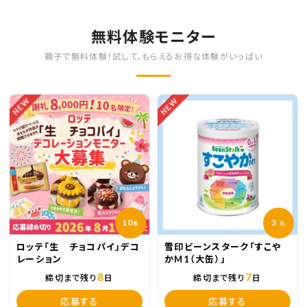
無料体験モニター
親子で無料体験！試して、もらえるお得な体験がいっぱい
NEW
NEW
10
3
名
名
ロッテ「生 チョコパイ」デコ
雪印ビーンスターク「すこや
レーション
かM1（大缶）」
8
7
締切まで残り
日
締切まで残り
日
応募する
応募する