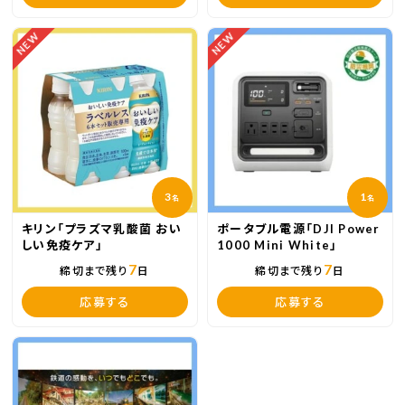
NEW
NEW
3
1
名
名
キリン「プラズマ乳酸菌 おい
ポータブル電源「DJI Power
しい免疫ケア」
1000 Mini White」
7
7
締切まで残り
日
締切まで残り
日
応募する
応募する