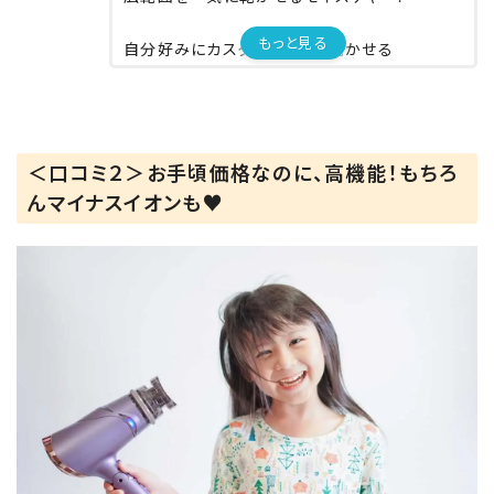
もっと見る
自分好みにカスタマイズして乾かせる
から便利すぎる！！👏
マイナスイオンも出るから
髪の毛さらっさら！！！
＜口コミ２＞お手頃価格なのに、高機能！もちろ
ドライヤーでこんなに髪質変わるんだ！
んマイナスイオンも♥
って驚きだった！！😍😍😍
こうして今日も息子のサラツヤヘアは
守られるのであった。