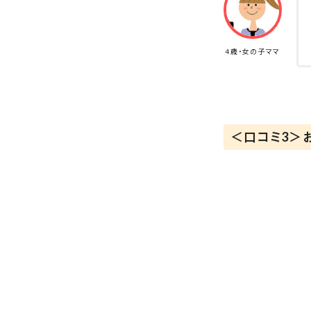
4歳・女の子ママ
＜口コミ3＞