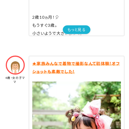
やっぱりプロはすごいなと^ ^
⁡
2歳10ヵ月！🎈
⁡
もうすぐ3歳。
もっと見る
年賀状の写真もこれで決まりです✨
小さいようで大きいようで。
すべてのことに、とにかく全力なんだよね！
体は小さくても、そのパワーはものすごく大き
ほんとにほんとに
い。
★家族みんなで着物で撮影なんて初体験！オフ
素敵な写真がたくさん♡♡
ショットも素敵でした！
娘からは日々そのエネルギーを感じる☀️
ロケフォト専門のカメラマンさんだから
4歳・女の子マ
マ
空間の切り取り方が上手すぎた🙈