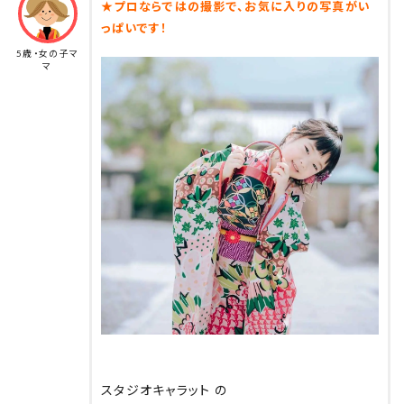
★プロならではの撮影で、お気に入りの写真がい
っぱいです！
娘は家族一緒でのお出かけは大好きで
5歳・女の子マ
自然な良い表情をしてくれるかも✨
マ
と思い即決‼️
⁡
スタジオキャラット の