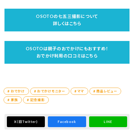
お気に入りの写真がいっぱいで
着付け時間は3人で1時間〜1時間半くらい
どれを印刷しようか悩み中です(^^)
OSOTOの七五三撮影について
⁡
※ニューボーンの場合は30カットほどだそうで
詳しくはこちら
★撮影場所まで移動
す。
⁡
★撮影
OSOTOは親子のおでかけにもおすすめ！
やっぱりプロのカメラマンはすごい✨
おでかけ利用の口コミはこちら
⁡
絵になる場所や構図を瞬時に判断して
次々と進めてくれます♪
⁡
# おでかけ
# おでかけモニター
# ママ
# 商品レビュー
娘の一瞬の笑顔や変顔！も逃しません♡
七五三のお宮参り⛩
⁡
# 家族
# 記念撮影
とんでもなく素敵なお写真を
1時間ほどで撮影終了
たくさんいただいて、
⁡
X
（旧Twitter)
Facebook
LINE
胸がいっぱい。
出張撮影のOSOTO
★後日、写真データをいただけます
自宅出張支度サービスもしてもらってよく行く