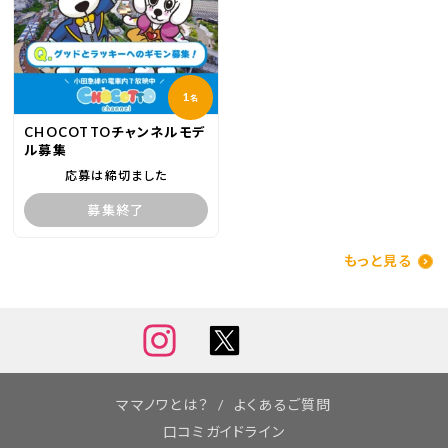
1
名
CHOCOTTOチャンネルモデ
ル募集
応募は締切ました
募集終了
もっと見る
小〜さなお着物👘💕
おちゃっぴー次女👶🏻
くしゃっと笑った表情がたまらん😆
ママノワとは？
よくあるご質問
にーにとねーねの七五三のお付き添いだったけ
口コミガイドライン
ど、