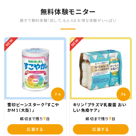
一生の思い出🥰
神社へ⛩
無料体験モニター
楽々なのも良かったです🙆‍♀️
すっごく丁寧で撮影お上手でした✨
親子で無料体験！試して、もらえるお得な体験がいっぱい
大満足でしたෆ̈
スタジオ支度と、自宅支度選べます☺︎
NEW
NEW
3
3
名
名
雪印ビーンスターク「すこや
キリン「プラズマ乳酸菌 おい
かM1（大缶）」
しい免疫ケア」
いい表情いっぱい撮れたね⑅︎◡̈︎*
9
9
締切まで残り
日
締切まで残り
日
応募する
応募する
思いがけないパパとママの2ショットも撮ってく