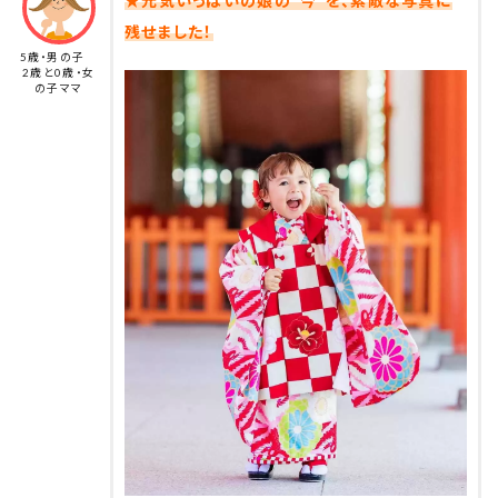
★元気いっぱいの娘の‟今”を、素敵な写真に
残せました！
5歳・男の子
2歳と0歳・女
の子ママ
着物をお借りして
いたずらな感じが
着付けやヘアメイクもしていただいて
娘らしくってお気に入りです♡
神社で撮影していただいたのですが
⁡
想像以上に素敵なデータが届いて
⁡
家族みんな感動です。
家族3人が映った写真なんて
数えるほどしかないし
⁡なにより笑顔が自然✨
⁡⁡
娘はもちろん
写真では怖い顔にしか映らない夫までも
いい笑顔してました😊
⁡
⁡