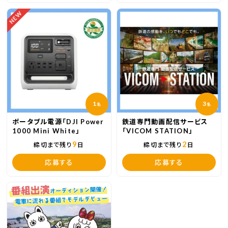
れたんだけど、
NEW
変顔して笑わせてくれた娘も撮ってくれてた🤣
都内は混んでそうだったので、
氷川神社選びましたが大正解でした。
1
3
名
名
映えスポットたくさんの、
ポータブル電源「DJI Power
鉄道専門動画配信サービス
とっても素敵な神社でした^^
1000 Mini White」
「VICOM STATION」
9
2
締切まで残り
日
締切まで残り
日
応募する
応募する