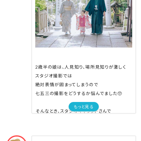
2歳半の娘は、人見知り、場所見知りが激しく
スタジオ撮影では
絶対表情が固まってしまうので
七五三の撮影をどうするか悩んでました🥺
⁡
もっと見る
⁡そんなとき、スタジオキャラットさんで
⁡娘も親もお着物レンタルして
着付けしてもらって
出張撮影までしてもらえるプランを発見！✨