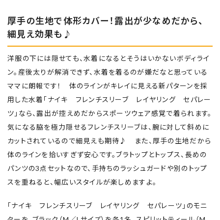
厚手の生地で体形カバー！露出が少なめだから、
細見え効果も♪
洋服の下には隠せても、水着になるとそうはいかないボディライ
ン。産後太りが解消できず、水着を着るのが嫌だなと思っている
ママに朗報です！ 体のラインがキレイに見える新パターンを採
用した水着「ナイキ フレンチスリーブ レイヤリング セパレー
ツ」なら、露出が控えめだからスポーツウェア感覚で着られます。
気になる脇を極力隠せるフレンチスリーブは、腕に対して斜めに
カットされているので細見えも期待♪ また、厚手の生地だから
体のラインを拾いすぎず安心です。ブラトップとトップス、長めの
パンツの3点セットなので、手持ちのラッシュガードや別のトップ
スを重ねると、幅広いスタイルが楽しめますよ。
「ナイキ フレンチスリーブ レイヤリング セパレーツ」のモニ
ターを、ブラック（M／Lサイズ）を各1名、スピリットティール（M