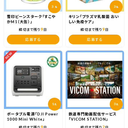
3
3
名
名
雪印ビーンスターク「すこや
キリン「プラズマ乳酸菌 おい
かM1（大缶）」
しい免疫ケア」
9
9
締切まで残り
日
締切まで残り
日
応募する
応募する
NEW
1
3
名
名
ポータブル電源「DJI Power
鉄道専門動画配信サービス
1000 Mini White」
「VICOM STATION」
9
2
締切まで残り
日
締切まで残り
日