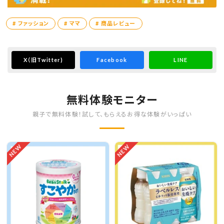
# ファッション
# ママ
# 商品レビュー
X
（旧Twitter)
Facebook
LINE
無料体験モニター
親子で無料体験！試して、もらえるお得な体験がいっぱい
NEW
NEW