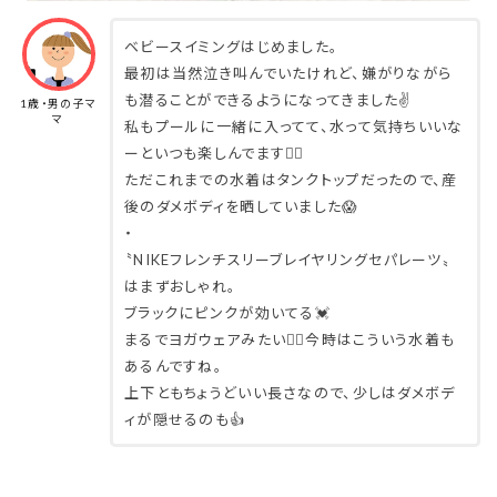
ベビースイミングはじめました。
最初は当然泣き叫んでいたけれど、嫌がりながら
も潜ることができるようになってきました✌️
1歳・男の子マ
マ
私もプールに一緒に入ってて、水って気持ちいいな
ーといつも楽しんでます🏊‍♀️
ただこれまでの水着はタンクトップだったので、産
後のダメボディを晒していました😱
・
〝NIKEフレンチスリーブレイヤリングセパレーツ〟
はまずおしゃれ。
ブラックにピンクが効いてる💓
まるでヨガウェアみたい🧘‍♂️今時はこういう水着も
あるんですね。
上下ともちょうどいい長さなので、少しはダメボデ
ィが隠せるのも👍