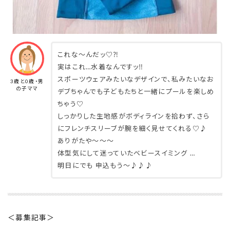
これな〜んだッ♡⁈
実はこれ…水着なんですッ‼︎
スポーツウェアみたいなデザインで、私みたいなお
3歳と0歳・男
の子ママ
デブちゃんでも子どもたちと一緒にプールを楽しめ
ちゃう♡
しっかりした生地感がボディラインを拾わず、さら
にフレンチスリーブが腕を細く見せてくれる♡♪
ありがたや〜〜〜
体型気にして迷っていたベビースイミング …
明日にでも 申込もう〜♪♪♪
＜募集記事＞