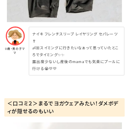
ナイキ フレンチスリーブ レイヤリング セパレーツ
👙
👶🏼スイミングに行きたいなぁって思っていたとこ
0歳・男の子マ
マ
ろでタイミング✨✨
露出度少ないし産後のmamaでも気楽にプールに
行ける😭💛💛
＜口コミ２＞まるでヨガウェアみたい！ダメボデ
ィが隠せるのもいい