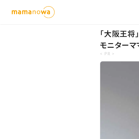
「大阪王将
モニターマ
< PR >