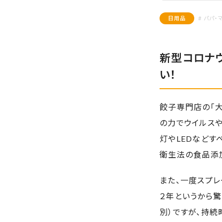
日用品
# パパ・
新型コロナウ
い！
餃子専門店の「大
の力でウイルス
灯やLEDなど
衛生法の食品添
また、一度スプレ
２年というから驚
別）ですが、持続