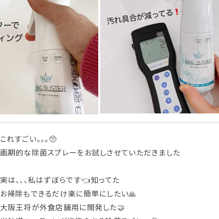
これすごい。。。🥺
画期的な除菌スプレーをお試しさせていただきました
⁡
実は、、、私はずぼらです👈知ってた
お掃除もできるだけ楽に簡単にしたい🙏
大阪王将が外食店舗用に開発した🤝