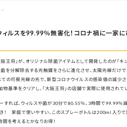
ママ
ィルスを99.99％無害化！コロナ禍に一家に
阪王将」が、オリジナル除菌アイテムとして開発したのが「キン
や菌を分解除去する光触媒をさらに進化させ、太陽光線だけで
すべての可視光線の光で、新型コロナウイルスの感染価の減少さ
加物基準をクリアし、「大阪王将」の店舗で実際に使用されてい
ーすれば、ウィルスや菌が30分で80.55％、3時間で99.99
き！ 家庭で使いやすい、このスプレーボトルは200ml 入りで定
時間を考えるとかなりお得！