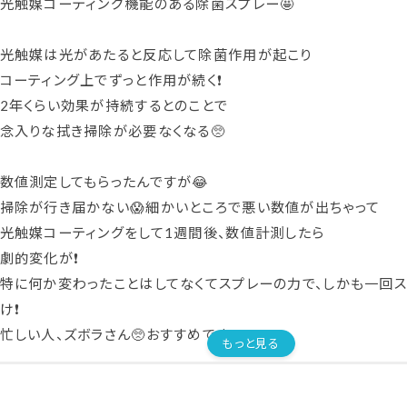
光触媒コーティング機能のある除菌スプレー🤩
⁡
光触媒は光があたると反応して除菌作用が起こり
コーティング上でずっと作用が続く❗️
2年くらい効果が持続するとのことで
念入りな拭き掃除が必要なくなる🥺
⁡
数値測定してもらったんですが😂
掃除が行き届かない😱細かいところで悪い数値が出ちゃって
光触媒コーティングをして1週間後、数値計測したら
劇的変化が❗️
特に何か変わったことはしてなくてスプレーの力で、しかも一回
け❗️
忙しい人、ズボラさん🥺おすすめです❗️
もっと見る
⁡