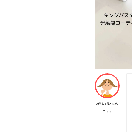
5歳と2歳・女の
子ママ