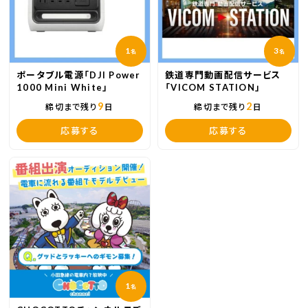
1
3
名
名
ポータブル電源「DJI Power
鉄道専門動画配信サービス
1000 Mini White」
「VICOM STATION」
9
2
締切まで残り
日
締切まで残り
日
応募する
応募する
1
名