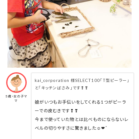
kai_corporation 様SELECT100「T型ピーラー」
と「キッチンばさみ」です❢❣
５歳・女の子マ
マ
娘がいつもお手伝いをしてくれる1つがピーラ
ーでの皮むきです❢❣
今まで使っていた物とは比べものにならないレ
ベルの切りやすさに驚きました☺︎︎❤︎゛