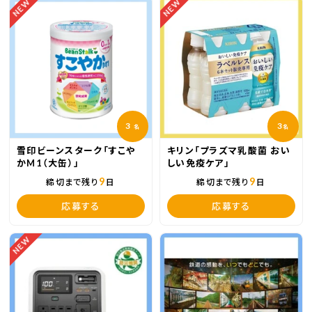
NEW
NEW
3
3
名
名
雪印ビーンスターク「すこや
キリン「プラズマ乳酸菌 おい
かM1（大缶）」
しい免疫ケア」
9
9
締切まで残り
日
締切まで残り
日
応募する
応募する
NEW