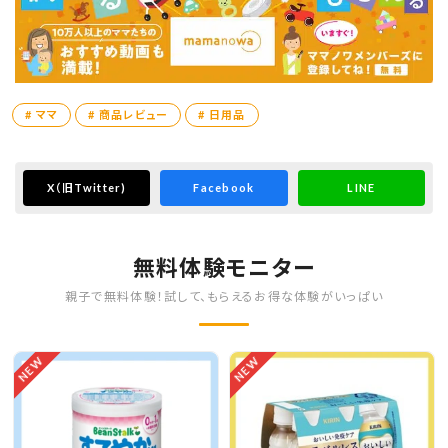
# ママ
# 商品レビュー
# 日用品
X
（旧Twitter)
Facebook
LINE
無料体験モニター
親子で無料体験！試して、もらえるお得な体験がいっぱい
NEW
NEW