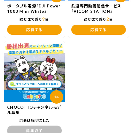
ポータブル電源「DJI Power
鉄道専門動画配信サービス
1000 Mini White」
「VICOM STATION」
9
2
締切まで残り
日
締切まで残り
日
応募する
応募する
1
名
CHOCOTTOチャンネルモデ
ル募集
応募は締切ました
募集終了