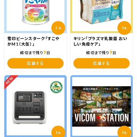
3
3
名
名
雪印ビーンスターク「すこや
キリン「プラズマ乳酸菌 おい
かM1（大缶）」
しい免疫ケア」
9
9
締切まで残り
日
締切まで残り
日
応募する
応募する
NEW
1
3
名
名