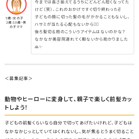
今までは長さ揃えてるうちにどんどん短くなってた
けど（笑）、これのおかげですぐ切り終わった✌️
子どもの顔に切った髪の毛がかかることもないし、
5歳・女の子
2歳と0歳・男
ハサミが当たる心配もないから🙆‍♀️
の子ママ
後ろ髪切る用のこういうアイテムはないのかな？
なかなか美容院連れてく暇ないから助かりました
🙏✨
＜募集記事＞
動物やヒーローに変身して、親子で楽しく前髪カッ
トしよう！
子どもの前髪くらいなら自分で切ってあげたいけれど、子どもは
なかなかじっとしていてはくれないし、気が焦るとうまく切ること