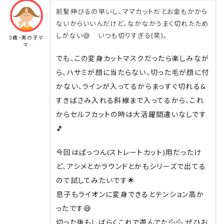
前髪伸びるの早いし、ママカットだとお金もかから
ないからいいんだけど、なかなかうまく切れたため
しがない😅 いつも切りすぎる(笑)。
3歳・男の子マ
マ
でも、この変身カットマスクだったら楽しみなが
ら、ハサミが顔に当たらない、切った毛が顔に付
かない、ラインが入ってるからまっすぐ切れる&
すきばさみ入れる斜線まで入ってるから、これ
からセルフカットの時は大活躍間違いなしです
🎵
今回はぱっつん(ストレートカット)用だったけ
ど、アシメとかラウンドとかもシリーズで出てる
ので試してみたいです🌟
息子もライオンに変身できるとテンション高か
ったです😅
切った後もしばらくこれで遊んでた💦💦 ぜひお