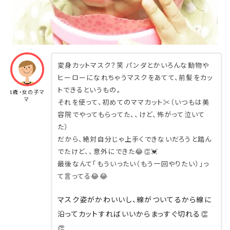
変身カットマスク？笑 パンダとかいろんな動物や
ヒーローになれちゃうマスクをあてて、前髪をカッ
トできるというもの。
1歳・女の子マ
マ
それを使って、初めてのママカット✂️（いつもは美
容院でやってもらってた、、けど、怖がって泣いて
た）
だから、絶対自分じゃ上手くできないだろうと踏ん
でたけど、、意外にできた😂👏💓
最後なんて「もういったい（もう一回やりたい）」っ
て言ってる😂😂
マスク姿がかわいいし、線がついてるから線に
沿ってカットすればいいからまっすぐ切れる👏
👏