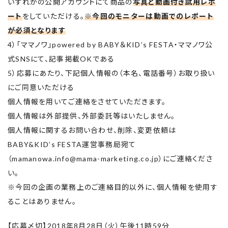
いずれかの公開アカウントにて商品の
写真と動画付き試用レポ
ート
をしていただける。
※今回のモニターは動画でのレポート
が必須となります
4）「ママノワ」powered by BABY＆KID’s FESTA・ママノワ公
式SNSにて、記事掲載OKである
5）応募にあたり、下記個人情報の（本名、電話番号）お取り扱い
にご同意いただける
個人情報を用いてご連絡をさせていただきます。
個人情報は外部提供、外部委託等はいたしません。
個人情報に関するお問い合わせ、削除、変更依頼は
BABY&KID’s FESTA運営事務局宛て
（mamanowa.info@mama-marketing.co.jp）にご連絡くださ
い。
※今回の企画の業務上のご連絡目的以外に、個人情報を使用す
ることはありません。
【応募〆切】2018年8月28日（火）午後11時59分