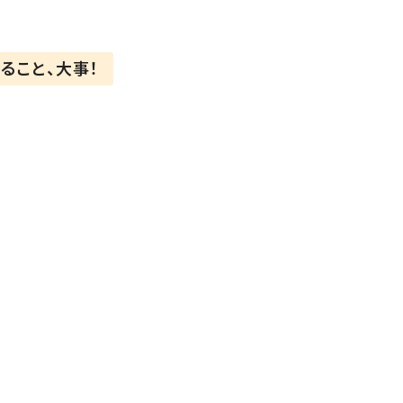
ること、大事！
向音痴の私でも
くれているの
🏻
🌟