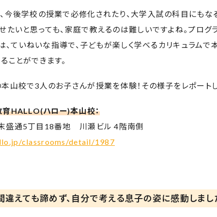
は、今後学校の授業で必修化されたり、大学入試の科目にもな
せたいと思っても、家庭で教えるのは難しいですよね。プログ
ー)は、ていねいな指導で、子どもが楽しく学べるカリキュラム
ることができます。
の本山校で3人のお子さんが授業を体験！その様子をレポートし
育HALLO(ハロー)本山校：
盛通5丁目18番地 川瀬ビル 4階南側
llo.jp/classrooms/detail/1987
間違えても諦めず、自分で考える息子の姿に感動しまし