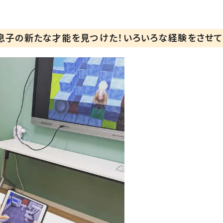
さんから始めれるのも納得でした🙆‍♀️
息子の新たな才能を見つけた！いろいろな経験をさせて
今回体験させてもらった教室は、
「プログラミング教育HALLO(ハロー)」＜名古屋・本山校＞
本山駅４番出口を出てすぐ左手にあるビルの4階なので、方
迷子になることなく無事にたどり着けました😆❤️
無料体験授業（教室でも自宅でオンライン体験も可能）もして
で、気になった方はぜひホームページ覗いて見てくださいね🙌
対象年齢は、①年長②小学生③中学生です🌏
私は息子に体験させてあげられて、良かったなーと思いました