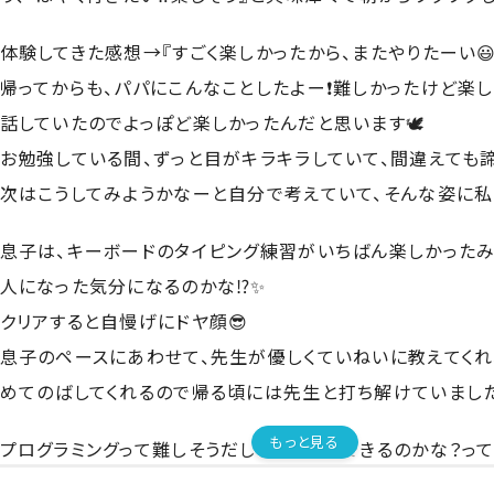
体験してきた感想→『すごく楽しかったから、またやりたーい😃
帰ってからも、パパにこんなことしたよー❗️難しかったけど楽
話していたのでよっぽど楽しかったんだと思います🕊
お勉強している間、ずっと目がキラキラしていて、間違えても
次はこうしてみようかなーと自分で考えていて、そんな姿に私は
息子は、キーボードのタイピング練習がいちばん楽しかったみ
人になった気分になるのかな⁉️✨
クリアすると自慢げにドヤ顔😎
息子のペースにあわせて、先生が優しくていねいに教えてくれ
めてのばしてくれるので帰る頃には先生と打ち解けていました
もっと見る
プログラミングって難しそうだし、小学生にできるのかな？っ
たが、簡単なことからスタートをして、ゲーム感覚ですすめて