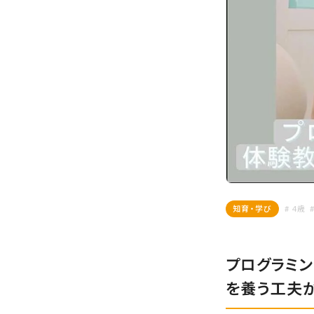
知育・学び
# 4歳
プログラミン
を養う工夫が