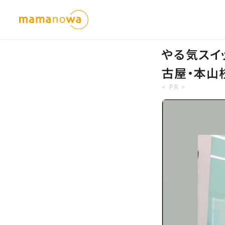
やる気スイッ
古屋・本山
< PR >