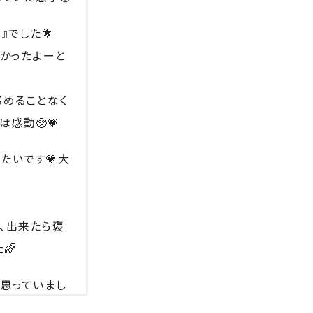
』でした🌟
しかったよーと
諦めることなく
感動🥺💗
たいです💗大
、出来たら褒
🌈
て思っていまし
いけるので年長