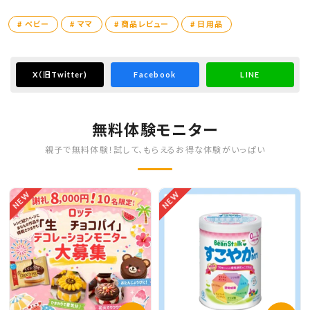
# ベビー
# ママ
# 商品レビュー
# 日用品
X
（旧Twitter)
Facebook
LINE
無料体験モニター
親子で無料体験！試して、もらえるお得な体験がいっぱい
NEW
NEW