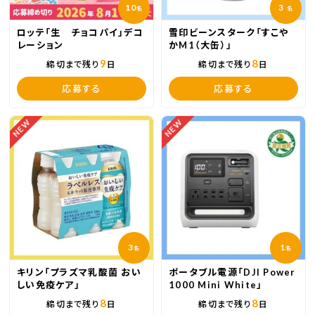
10
3
名
名
ロッテ「生 チョコパイ」デコ
雪印ビーンスターク「すこや
レーション
かM1（大缶）」
9
8
締切まで残り
日
締切まで残り
日
応募する
応募する
NEW
NEW
3
1
名
名
キリン「プラズマ乳酸菌 おい
ポータブル電源「DJI Power
しい免疫ケア」
1000 Mini White」
8
8
締切まで残り
日
締切まで残り
日