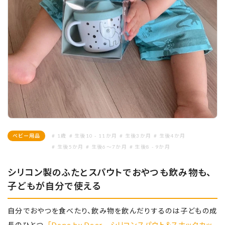
ベビー用品
# 1歳
# 生後10 - 11か月
# 生後3か月
# 生後4か月
# 生後5か月
# 生後6～7か月
# 生後8 - 9か月
シリコン製のふたとスパウトでおやつも飲み物も、
子どもが自分で使える
自分でおやつを食べたり、飲み物を飲んだりするのは子どもの成
長のひとつ。
「Done by Deer シリコンスパウト＆スナックカッ