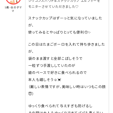
シリコンスパウト＆スナックカップ エルフィーを
モニターさせていただきました♡
1歳・女の子マ
マ
スナックカップはずーっと気になっていました
が、
使ってみるとやっぱりとっても便利🥺✨
この日はたまごボーロを入れて持ち歩きました
が、
袋のまま渡すと全部こぼしそうで
一粒ずつ手渡ししていたのが
娘のペースで好きに食べられるので
本人も嬉しそう☺️💓
（厳しい表情ですが、美味しい時はいつもこの顔
😇）
ゆっくり食べられて与えすぎも防げるし
その間は大人もゆっくりできてパパも喜んでい