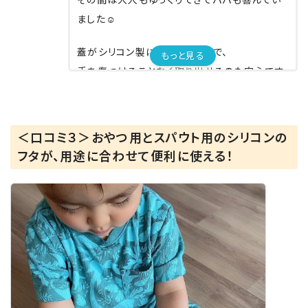
ました☺️
蓋がシリコン製になっているので、
もっと見る
手を傷つけることなく取り出せるのも安心です
🙆‍♀️🌸
デザインもおしゃれで可愛いので、
気になる方はぜひチェックしてみてください😊
＜口コミ３＞おやつ用とスパウト用のシリコンの
🌈
フタが、用途に合わせて便利に使える！