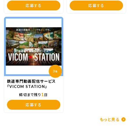
応募する
応募する
3
名
鉄道専門動画配信サービス
「VICOM STATION」
1
締切まで残り
日
応募する
もっと見る