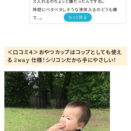
ス入れるのちょっと嫌だったんですね。
隙間にベタベタしそうな液体入るのどうも嫌
もっと見る
で…。
だからいつも、息子が自分で飲むのは麦茶の
み。
他の飲み物、牛乳や豆乳、ミックスジュース、フ
＜口コミ４＞おやつカップはコップとしても使え
ルーツジュースなどは、なんでもない100均の
る 𝟸𝚠𝚊𝚢 仕様！シリコンだから手にやさしい！
小さい器であげていました。
これなら洗うパーツ少ないしOK🙆🏻👌✨
とりあえず初使用は麦茶で試してみましたが、
上手に飲めました✨✨
続いておやつ。
ボーロを入れてみました👀
最初は苦戦してましたが、食べたい気持ちが強
かったのか、さっさとコツを掴んでどんどん食べ