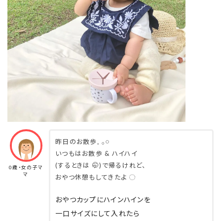
進めていました(^^)
ひっくり返されることがないのは、お片付け面
を考えて、とてもストレス減っっ🥺
これは毎日お世話になります〜🙏🙏
昨日のお散歩𓈒 𓂂𓏸
いつもはお散歩 & ハイハイ
(するときは 🤭)で帰るけれど、
0歳・女の子マ
マ
おやつ休憩もしてきたよ ︎︎◌
おやつカップにハインハインを
一口サイズにして入れたら