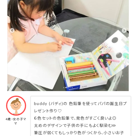
buddy (バディ)の 色鉛筆を使ってパパの誕生日プ
レゼント作り♡
６色セットの色鉛筆で､発色がすごく良いよ◎
4歳・女の子マ
マ
太めのデザインで子供の手にもよく馴染む✏️
筆圧が弱くてもしっかり色がつくから､小さいお子