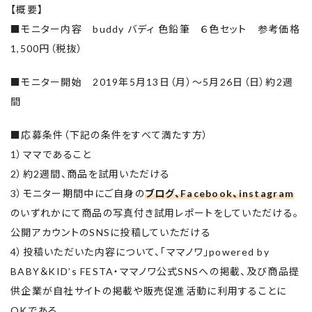
【概要】
■モニター内容 buddy バディ 色鉛筆 ６色セット 参考価格
1,500円（税抜）
■モニター開始 2019年5月13日（月）～5月26日（日）約2週
間
■応募条件（下記の条件をすべて満たす方）
1）ママであること
2）約2週間、商品を試用いただける
3）モニター期間中にご自身の
ブログ、Facebook、instagram
のいずれかにて商品の写真付き試用レポートをしていただける。
公開アカウントのSNSに投稿していただける
4）投稿いただいた内容について、「ママノワ」
powered by
BABY＆KID’s FESTA・ママノワ公式SNSへの掲載、
及び商品提
供企業が自社サイトの掲載や販売促進活動に利用するこ
とに
OKである