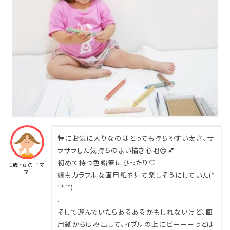
特にお気に入りなのはとっても持ちやすい太さ、サ
ラサラした気持ちのよい描き心地😍💕
初めて持つ色鉛筆にぴったり♡
1歳・女の子マ
マ
娘もカラフルな画用紙を見て楽しそうにしていた(*
´꒳`*)
．
そして遊んでいたらあるあるかもしれないけど、画
用紙からはみ出して、イブルの上にビーーーっとは