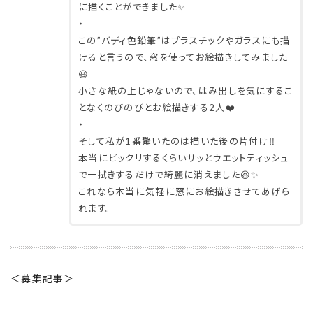
に描くことができました✨
・
この”バディ色鉛筆”はプラスチックやガラスにも描
けると言うので、窓を使ってお絵描きしてみました
😆
小さな紙の上じゃないので、はみ出しを気にするこ
となくのびのびとお絵描きする2人❤️
・
そして私が1番驚いたのは描いた後の片付け‼️
本当にビックリするくらいサッとウエットティッシュ
で一拭きするだけで綺麗に消えました😆✨
これなら本当に気軽に窓にお絵描きさせてあげら
れます。
＜募集記事＞