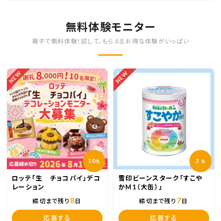
無料体験モニター
親子で無料体験！試して、もらえるお得な体験がいっぱい
NEW
NEW
10
3
名
名
ロッテ「生 チョコパイ」デコ
雪印ビーンスターク「すこや
レーション
かM1（大缶）」
8
7
締切まで残り
日
締切まで残り
日
応募する
応募する