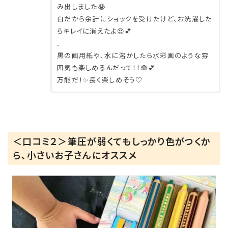
み出しました😭
白だから余計にショックを受けたけど、お洗濯した
らキレイに消えたよ😍💕
．
黒の画用紙や、水に溶かしたら水彩画のような雰
囲気も楽しめるんだって！！🙈💕
万能だ！✨長く楽しめそう♡
＜口コミ２＞筆圧が弱くてもしっかり色がつくか
ら､小さいお子さんにオススメ