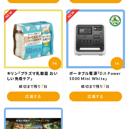
NEW
NEW
3
1
名
名
キリン「プラズマ乳酸菌 おい
ポータブル電源「DJI Power
しい免疫ケア」
1000 Mini White」
7
7
締切まで残り
日
締切まで残り
日
応募する
応募する