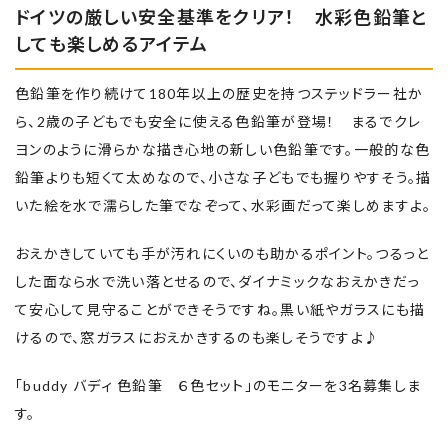
ドイツの厳しい安全基準をクリア！ 水彩色鉛筆と
しても楽しめるアイテム
色鉛筆を作り続けて180年以上の歴史を持つステッドラー社か
ら、2歳の子どもでも安全に使える色鉛筆が登場！ まるでクレ
ヨンのように滑らかな描き心地の新しい色鉛筆です。一般的な色
鉛筆よりも短くて太めなので、小さな子どもでも握りやすそう。描
いた絵を水で濡らした筆でなぞって、水彩画だって楽しめますよ。
おえかきしていても手が汚れにくいのも助かるポイント。つるっと
した面なら水で洗い落とせるので、ダイナミックなおえかきだっ
て安心して見守ることができそうですね。黒い紙やガラスにも描
けるので、窓ガラスにおえかきするのも楽しそうですよ♪
「buddy バディ 色鉛筆 ６色セット」のモニターを3名募集しま
す。