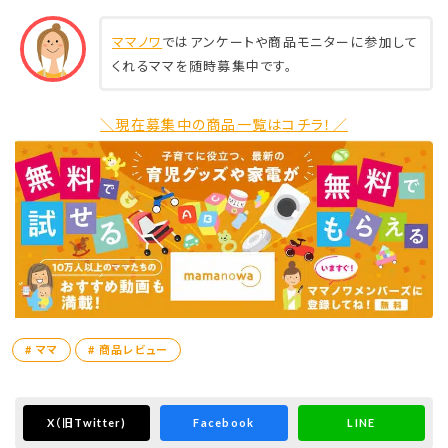
ママノワ
ではアンケートや商品モニターに参加して
くれるママを随時募集中です。
＼現在募集中の商品一覧はコチラ！／
# ママ
# 商品レビュー
X
（旧Twitter)
Facebook
LINE