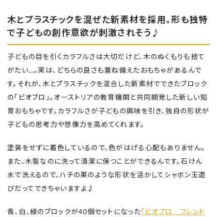
木とプラスチックを混ぜた新素材を採用。形も独特
で子どもの創作意欲が刺激されそう♪
子どもの目を引くカラフルさは大切だけど、木のぬくもりも捨て
がたい…。実は、どちらの良さも兼ね備えたおもちゃがあるんで
す。それが、木とプラスチックを混合した新素材でできたブロック
の「ビオブロ」。オーストリアの教育機関と共同開発した新しい知
育おもちゃです。カラフルさが子どもの興味を引き、独自の形状が
子どもの思考力や想像力を高めてくれます。
塗装をせずに着色しているので、色がはげる心配もありません。
また、木製なのに洗って清潔に保つことができるんです。石けん
水で洗えるので、ハチの巣のような形状を活かしてシャボン玉遊
びだってできちゃいますよ♪
青、白、緑のブロックが40個セットになった
「ビオブロ フレンド