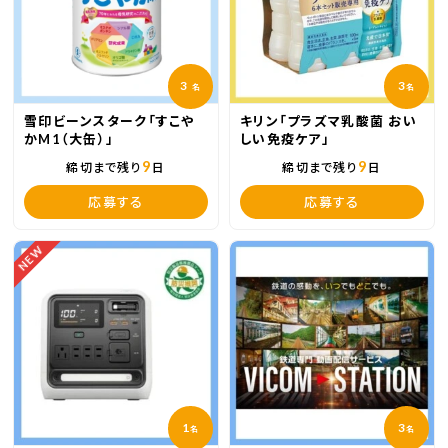
3
3
名
名
雪印ビーンスターク「すこや
キリン「プラズマ乳酸菌 おい
かM1（大缶）」
しい免疫ケア」
9
9
締切まで残り
日
締切まで残り
日
応募する
応募する
NEW
1
3
名
名