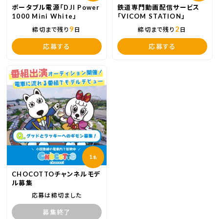
ポータブル電源「DJI Power
鉄道専門動画配信サービス
1000 Mini White」
「VICOM STATION」
9
2
締切まで残り
日
締切まで残り
日
応募する
応募する
1
名
CHOCOTTOチャンネルモデ
ル募集
応募は締切ました
募集終了