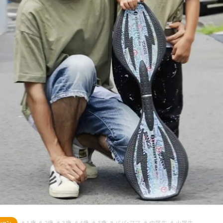
ション
# 1歳
# 2歳
# 3歳
# 4歳
# 5歳
# パパ・ママ
# 中学生
# 小学生