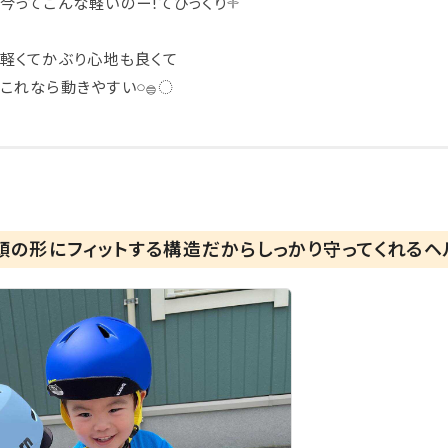
今ってこんな軽いのー!てびっくり𓇬
⁡
軽くてかぶり心地も良くて
これなら動きやすい𓏸𓐍◌
⁡
頭の形にフィットする構造だからしっかり守ってくれるヘ