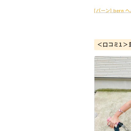
[バーン] bern 
＜口コミ１＞重