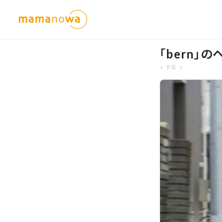
「bern」
< PR >