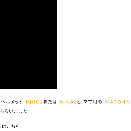
ヘルメット
「NINO」
または
「NINA」
と、ママ用の
「MACON VI
もらいました。
入はこちら