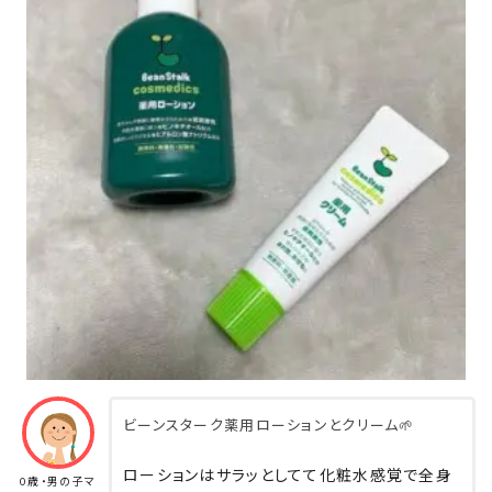
☑︎ コスパ💰
ローション ▶︎ 680円
クリーム ▶︎ 750円
お手頃なお値段なので手が出しやすい。
我が子に合うものって実際に使ってみないと分
からないから、コスパがいいのはすごく助かる！
アレルギーテスト済みとのことで
(でも念のため初日はほんのちょびっと塗布
🤏🏻)
特にトラブル等もなく、しっとりお肌になり大満
足〜✨
あとね、これはサイトを見て知ったんだけど、
ビーンスターク薬用ローションとクリーム🌱
クリームの方はニキビやあかぎれ、
カミソリ負けなどの防止にも効果的みたい！
ローションはサラッとしてて化粧水感覚で全身
0歳・男の子マ