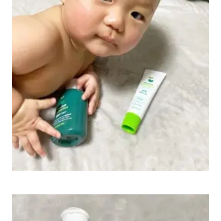
なんならもうローションとクリームを混ぜ合わ
せて塗れば時短にもなって一石二鳥🙆🏻‍♀️
←忙しすぎるときは、これ😂ずぼらでごめん🤣
☑︎ 香り🌱
商品名に “薬用” とついているだけあって自然
を感じられる檜のような香り🌲
温泉好きな私としては癒される〜ˊ˗
☑︎ 大きさ👝
手のひらサイズで持ち運びしやすい。
特にクリームは軽量なので、お風呂上がりのい
い遊びアイテムになってる👶🏻笑
息子の場合、手渡すとくるくる回し楽しんでくれ
るのでオムツを履かせたりスキンケアがしやす
い💋