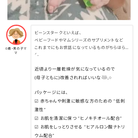
ビーンスタークといえば、
ベビーフードやマムシリーズのサプリメントなど
これまでにもお世話になっているものがちらほら…
0歳・男の子マ
マ
ˊ˗
近頃より一層乾燥が気になっているので
(母子ともに)改善されればいいな𓅸𓈒𓏸
パッケージには、
☑︎ 赤ちゃんや刺激に敏感な方のための “低刺
激性”
☑︎ お肌を清潔に保つ “ヒノキチオール配合”
☑︎ お肌をしっとりさせる “ヒアルロン酸ナトリ
ウム配合”