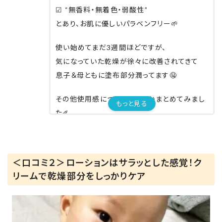
☑︎ “無香料・無着色・弱酸性”
とあり、お肌に優しいパラベンフリー🌱
使い始めてまだ3週間ほどですが、
気になっていた乾燥が徐々に改善されてきて
息子＆母ともに塗布部分潤ってます🤤
その他使用感についていくつかまとめてみまし
もっと見る
た✐
☑︎ 質感🧴
ローションは透明でサラサラ〜
浸透しやすくしっかりもちっとしっとり♡
＜口コミ２＞ローションはサラッとした感覚！ク
リームで乾燥部分をしっかりケア
クリームは少し硬め🤔だけど、のびがいいので
少量で十分！
手の平に取り少し温めてあげると塗りやすい
⸝⋆