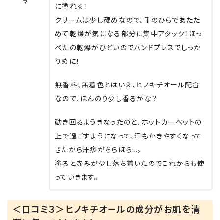
マ
パパにも良さそうだよね🪒ˊ˗
に塗れる！
クリームは少し硬めなので、手のひらであたた
我が家は家族全員で使い回すことになりそうで
めて乾燥が気になる部分に集中アタック！ほっ
す
ぺたの乾燥がひどいのでハンドプレスでしっか
りめに！
無香料、無着色とはいえ、ヒノキチオール配合
なので、ほんのり少し香るかな？
動き回るようきなったのと、ホットカーペットの
上で過ごすようになって、汗もかきやすくなって
きたから汗疹がちらほら…。
塗ると赤みが少し落ち着いたのでこれからも使
っていきます。
＜口コミ３＞ヒノキチオールの成分がお肌を清