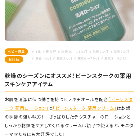
ベビー用品
# 1歳
# 新生児
# 生後10 - 11か月
# 生後2か月
# 生後3か月
# 生後4か月
# 生後5か月
# 生後6～7か月
# 生後8 - 9か月
日用品
乾燥のシーズンにオススメ！ビーンスタークの薬用
スキンケアアイテム
お肌を清潔に保つ働きを持つヒノキチオールを配合
「ビーンスタ
ーク 薬用ローション」
と
「ビーンスターク 薬用クリーム」
は乾燥
の季節の強い味方！ さっぱりしたテクスチャーのローションと
しっかり乾燥をケアしてくれるクリームは親子で使えると、モニタ
ーママたちにも大好評でした！