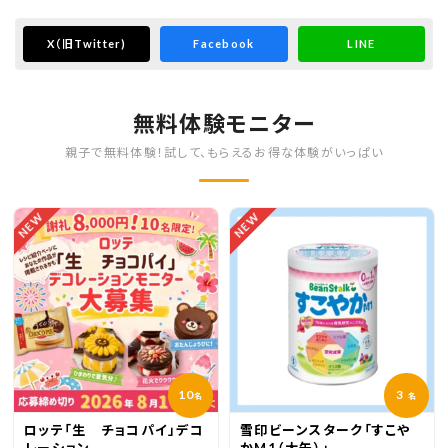
X
（旧Twitter)
Facebook
LINE
無料体験モニター
親子で無料体験！試して、もらえるお得な体験がいっぱい
NEW
NEW
10
3
名
名
ロッテ「生 チョコパイ」デコ
雪印ビーンスターク「すこや