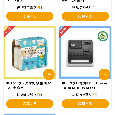
レーション
かM1（大缶）」
8
7
締切まで残り
日
締切まで残り
日
応募する
応募する
NEW
NEW
3
1
名
名
キリン「プラズマ乳酸菌 おい
ポータブル電源「DJI Power
しい免疫ケア」
1000 Mini White」
7
7
締切まで残り
日
締切まで残り
日
応募する
応募する