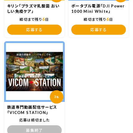
キリン「プラズマ乳酸菌 おい
ポータブル電源「DJI Power
しい免疫ケア」
1000 Mini White」
6
6
締切まで残り
日
締切まで残り
日
応募する
応募する
3
名
鉄道専門動画配信サービス
「VICOM STATION」
応募は締切ました
募集終了