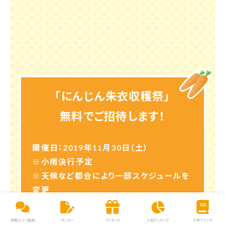
開催日：2019年11月30日（土）
※小雨決行予定
※天候など都合により一部スケジュールを
変更
もしくは中止する場合がございます。
場 所：千葉県成田空港近郊 現地集
合・現地解散
※駐車場がございます。
当選者の皆さまには当選発表のご案内通
知の
際に集合時間・場所の詳細をご連絡い
たします。
体験口コミ動画
モニター
プレゼント
人気ランキング
子育てマンガ