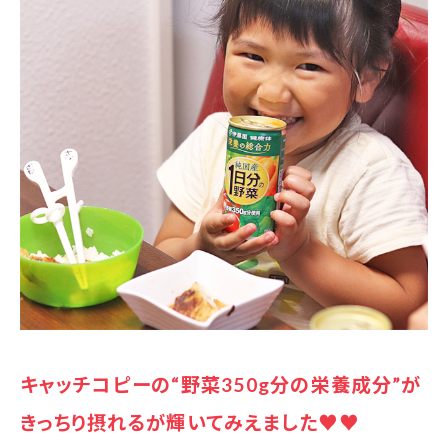
キャッチコピーの“野菜350g分の栄養成分”が
きっちり摂れるが輝いてみえました♥️♥️
- 7歳男の子、5歳男の子、3歳女の子のママ
こどもたち、食べる野菜は決まっていて、好きな野菜じゃ
ないとなかなか食べてくれないので、栄養足りてるか
な？と不安になることがしばしば(><)
そんな野菜不足の不安に陥る私には、伊藤園の野菜飲
料のキャッチコピー、