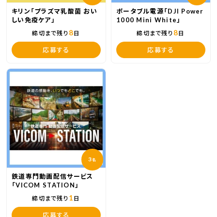
キリン「プラズマ乳酸菌 おい
ポータブル電源「DJI Power
しい免疫ケア」
1000 Mini White」
8
8
締切まで残り
日
締切まで残り
日
応募する
応募する
3
名
鉄道専門動画配信サービス
「VICOM STATION」
1
締切まで残り
日
応募する