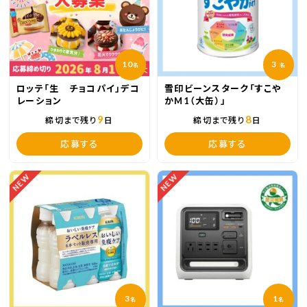
10
3
名
名
ロッテ「生 チョコパイ」デコ
雪印ビーンスターク「すこや
レーション
かM1（大缶）」
9
8
締切まで残り
日
締切まで残り
日
応募する
応募する
NEW
NEW
3
1
名
名