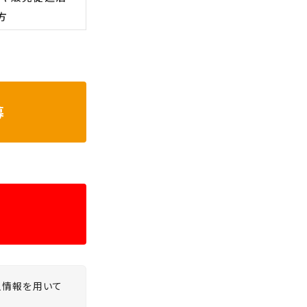
方
募
人情報を用いて