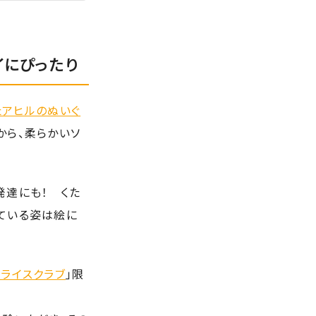
イにぴったり
たアヒルのぬいぐ
から、柔らかいソ
発達にも！ くた
ている姿は絵に
プライスクラブ
」限
！