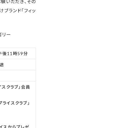
体験いただき、その
向けブランド「フィッ
テゴリー
午後11時59分
目途
イスクラブ」会員
プライスクラブ」
ライスからプレゼ