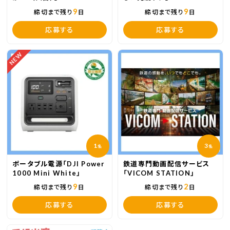
9
9
締切まで残り
日
締切まで残り
日
応募する
応募する
NEW
1
3
名
名
ポータブル電源「DJI Power
鉄道専門動画配信サービス
1000 Mini White」
「VICOM STATION」
9
2
締切まで残り
日
締切まで残り
日
応募する
応募する