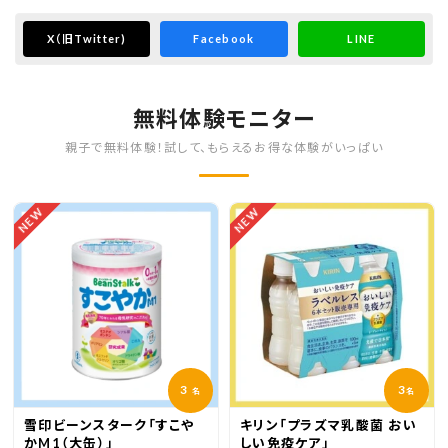
X
（旧Twitter)
Facebook
LINE
無料体験モニター
親子で無料体験！試して、もらえるお得な体験がいっぱい
NEW
NEW
3
3
名
名
雪印ビーンスターク「すこや
キリン「プラズマ乳酸菌 おい
かM1（大缶）」
しい免疫ケア」