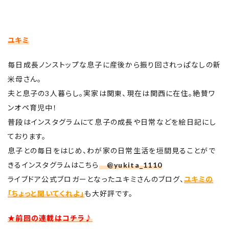
ユキミ
毎日成長ノンストップな息子に産後から振り回されっぱなしの新
米母さん。
夫と息子の3人暮らし。実家は関東、現在は関西に在住。絶賛ワ
ンオペ育児中！
普段はインスタグラムにて息子の成長や日常などを絵日記にし
ております。
息子との毎日をはじめ、わが家の日常生活を垣間見ることがで
きるインスタグラムはこちら
@yukita_1110
ライブドア公式ブロガーとなったユキミさんのブログ、
ユキミの
「ちょっと聞いてくれよ」
も大好評です。
★前回の連載はコチラ♪