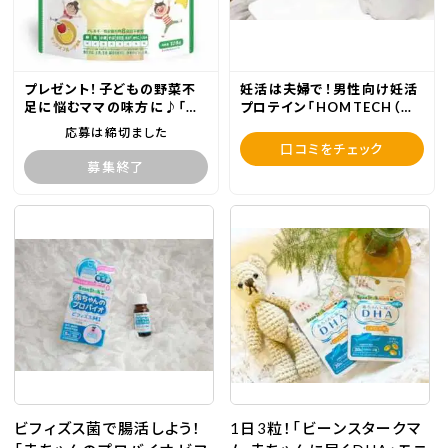
プレゼント！子どもの野菜不
妊活は夫婦で！男性向け妊活
足に悩むママの味方に♪「骨
プロテイン「HOMTECH（オ
キッズ®カルシウム野菜プラ
ムテック）メンズウェルネスプ
応募は締切ました
スミックスフルーツ風味」3袋
ロテイン」の口コミ！
口コミをチェック
セット
募集終了
ビフィズス菌で腸活しよう！
1日3粒！「ビーンスタークマ