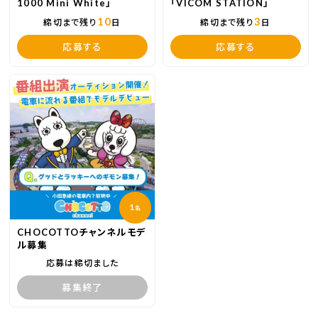
1000 Mini White」
「VICOM STATION」
10
3
締切まで残り
日
締切まで残り
日
応募する
応募する
1
名
CHOCOTTOチャンネルモデ
ル募集
応募は締切ました
募集終了