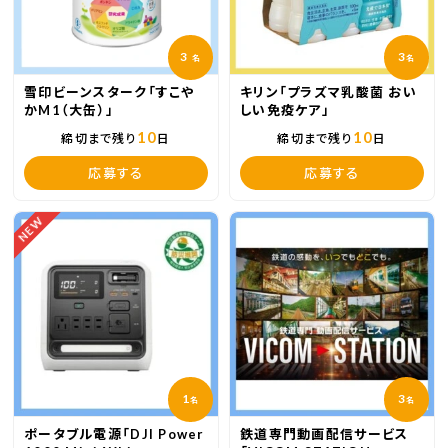
3
3
名
名
雪印ビーンスターク「すこや
キリン「プラズマ乳酸菌 おい
かM1（大缶）」
しい免疫ケア」
10
10
締切まで残り
日
締切まで残り
日
応募する
応募する
NEW
1
3
名
名
ポータブル電源「DJI Power
鉄道専門動画配信サービス