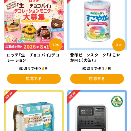
10
3
名
名
ロッテ「生 チョコパイ」デコ
雪印ビーンスターク「すこや
レーション
かM1（大缶）」
8
7
締切まで残り
日
締切まで残り
日
応募する
応募する
NEW
NEW