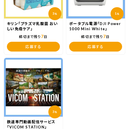
3
1
名
名
キリン「プラズマ乳酸菌 おい
ポータブル電源「DJI Power
しい免疫ケア」
1000 Mini White」
7
7
締切まで残り
日
締切まで残り
日
応募する
応募する
3
名
鉄道専門動画配信サービス
「VICOM STATION」