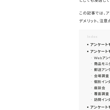
としても浸透して
この記事では、ア
デメリット、注意
Index
アンケート
アンケート
Webアン
商品モニ
郵送アン
会場調査
個別イン
座談会
覆面調査
訪問イン
アンケート