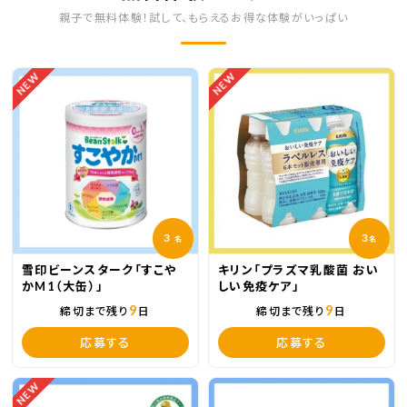
親子で無料体験！試して、もらえるお得な体験がいっぱい
NEW
NEW
3
3
名
名
雪印ビーンスターク「すこや
キリン「プラズマ乳酸菌 おい
かM1（大缶）」
しい免疫ケア」
9
9
締切まで残り
日
締切まで残り
日
応募する
応募する
NEW