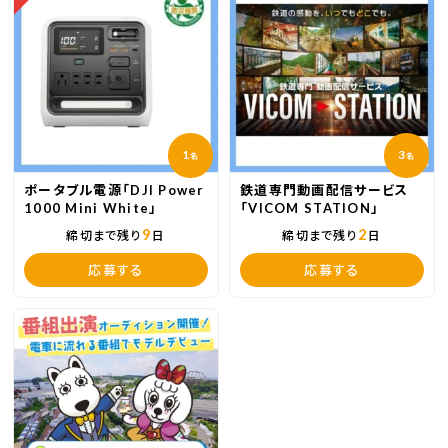
1
3
名
名
ポータブル電源「DJI Power
鉄道専門動画配信サービス
1000 Mini White」
「VICOM STATION」
9
2
締切まで残り
日
締切まで残り
日
応募する
応募する