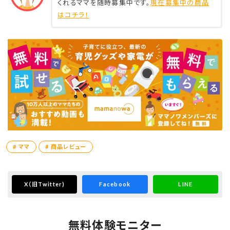
くれるママを随時募集中です。
現在募集中の商品
はコチラ！
# ママ
# 商品レビュー
X
（旧Twitter)
Facebook
LINE
無料体験モニター