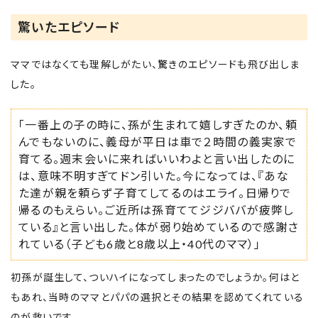
驚いたエピソード
ママではなくても理解しがたい、驚きのエピソードも飛び出しま
した。
「一番上の子の時に、孫が生まれて嬉しすぎたのか、頼
んでもないのに、義母が平日は車で２時間の義実家で
育てる。週末会いに来ればいいわよと言い出したのに
は、意味不明すぎてドン引いた。今になっては、『あな
た達が親を頼らず子育てしてるのはエライ。日帰りで
帰るのもえらい。ご近所は孫育ててジジババが疲弊し
ている』と言い出した。体が弱り始めているので感謝さ
れている（子ども6歳と8歳以上・40代のママ）」
初孫が誕生して、ついハイになってしまったのでしょうか。何はと
もあれ、当時のママとパパの選択とその結果を認めてくれている
のが救いです。