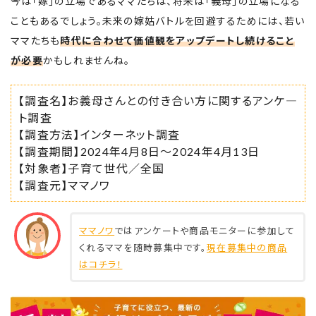
今は「嫁」の立場であるママたちは、将来は「義母」の立場になる
こともあるでしょう。未来の嫁姑バトルを回避するためには、若い
ママたちも
時代に合わせて価値観をアップデートし続けること
が必要
かもしれませんね。
【調査名】お義母さんとの付き合い方に関するアンケ―
ト調査
【調査方法】インターネット調査
【調査期間】2024年4月8日～2024年4月13日
【対象者】子育て世代／全国
【調査元】ママノワ
ママノワ
ではアンケートや商品モニターに参加して
くれるママを随時募集中です。
現在募集中の商品
はコチラ！