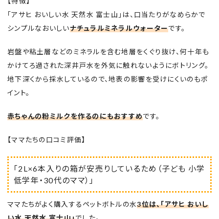
【特徴】
「アサヒ おいしい水 天然水 富士山」は、口当たりがなめらかで
シンプルなおいしい
ナチュラルミネラルウォーター
です。
岩盤や粘土層などのミネラルを含む地層をくぐり抜け、何十年も
かけてろ過された深井戸水を外気に触れないようにボトリング。
地下深くから採水しているので、地表の影響を受けにくいのもポ
イント。
赤ちゃんの粉ミルクを作るのにもおすすめ
です。
【ママたちの口コミ評価】
「2L×6本入りの箱が安売りしているため（子ども 小学
低学年・30代のママ）」
ママたちがよく購入するペットボトルの水
3位は、「アサヒ おいし
い水 天然水 富士山」
でした。