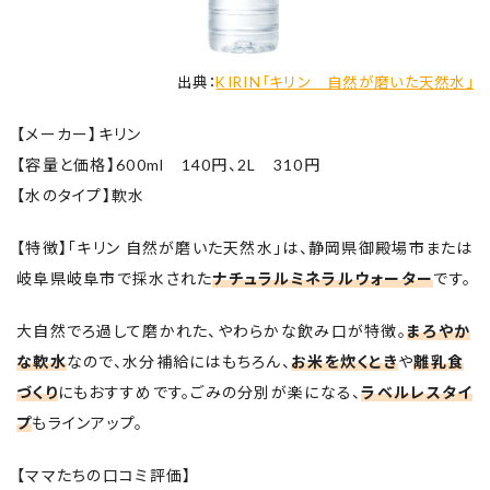
出典：
KIRIN「キリン 自然が磨いた天然水」
【メーカー】キリン
【容量と価格】600ml 140円、2L 310円
【水のタイプ】軟水
【特徴】「キリン 自然が磨いた天然水」は、静岡県御殿場市または
岐阜県岐阜市で採水された
ナチュラルミネラルウォーター
です。
大自然でろ過して磨かれた、やわらかな飲み口が特徴。
まろやか
な軟水
なので、水分補給にはもちろん、
お米を炊くとき
や
離乳食
づくり
にもおすすめです。ごみの分別が楽になる、
ラベルレスタイ
プ
もラインアップ。
【ママたちの口コミ評価】