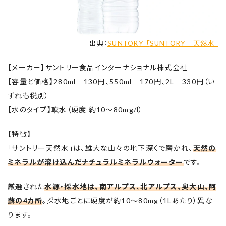
出典：
SUNTORY 「
SUNTORY
天然水」
【メーカー】サントリー食品インターナショナル株式会社
【容量と価格】280ml 130円、550ml 170円、2L 330円（い
ずれも税別）
【水のタイプ】軟水（硬度 約10～80mg/l）
【特徴】
「サントリー天然水」は、雄大な山々の地下深くで磨かれ、
天然の
ミネラルが溶け込んだナチュラルミネラルウォーター
です。
厳選された
水源・採水地は、南アルプス、北アルプス、奥大山、阿
蘇の4カ所
。採水地ごとに硬度が約10～80mg（1Lあたり）異な
ります。