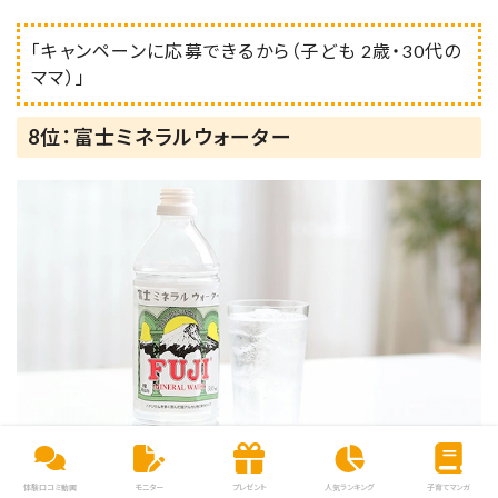
「キャンペーンに応募できるから（子ども 2歳・30代の
ママ）」
8位：富士ミネラルウォーター
出典：
FUJI MINERAL WATER
体験口コミ動画
モニター
プレゼント
人気ランキング
子育てマンガ