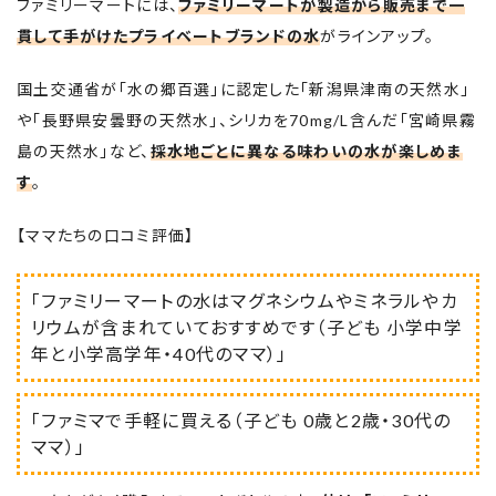
ファミリーマートには、
ファミリーマートが製造から販売まで一
貫して手がけたプライベートブランドの水
がラインアップ。
国土交通省が「水の郷百選」に認定した「新潟県津南の天然水」
や「長野県安曇野の天然水」、シリカを70mg/L含んだ「宮崎県霧
島の天然水」など、
採水地ごとに異なる味わいの水が楽しめま
す
。
【ママたちの口コミ評価】
「ファミリーマートの水はマグネシウムやミネラルやカ
リウムが含まれていておすすめです（子ども 小学中学
年と小学高学年・40代のママ）」
「ファミマで手軽に買える（子ども 0歳と2歳・30代の
ママ）」