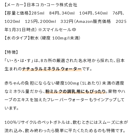
【メーカー】日本コカ・コーラ株式会社
【容量と価格】285ml 84円、340ml 104円、540ml 76円、
1020ml 125円、2000ml 332円（Amazon販売価格 2025
年1月31日時点）※スマイルセール中
【水のタイプ】軟水（硬度 100mg/l未満）
【特徴】
「い・ろ・は・す」は、8カ所の厳選された名水地から採れた、日本
生まれの
ナチュラルミネラルウォーター
です。
赤ちゃんの負担にならない硬度100mg（1Lあたり）未満の適度
なミネラル量だから、
粉ミルクの調乳用にもぴったり
。果物やハ
ーブのエキスを加えたフレーバーウォーターもラインアップして
います。
100％リサイクルのペットボトルは、飲むときにはスムーズに水が
流れ込み、飲み終わったら簡単に平たくたためるのも特徴です。