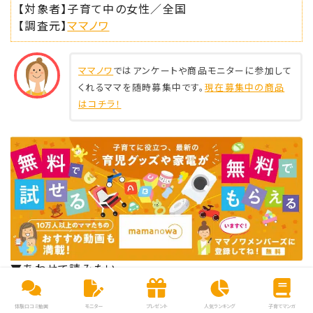
【対象者】子育て中の女性／全国
【調査元】
ママノワ
ママノワ
ではアンケートや商品モニターに参加して
くれるママを随時募集中です。
現在募集中の商品
はコチラ！
▼あわせて読みたい
体験口コミ動画
モニター
プレゼント
人気ランキング
子育てマンガ