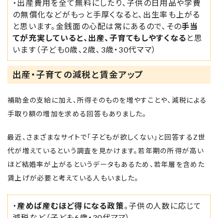
・出産費用を全て無料にしたり、子供の日用品や学費
の無償化などがもっと手厚くなると、出生率も上がる
と思います。金銭面の心配は常にあるので、その
手当
てが充実していると、出産、子育てもしやすくなる
と思
います（子ども0歳、2歳、3歳・30代ママ）
出産・子育ての減税と賃金アップ
補助金の支給に加え、所得そのものを増やすことや、減税による
手取り額の増加を求める回答もありました。
最近、さまざまなサイトで「子どもが欲しくない」と回答するZ世
代が増えているという調査を見かけます。若年期の所得が高い
ほど結婚率が上がるというデータもあるため、若年層を含めた
賃上げが必要と考えている人もいました。
・
産めば産むほど得になる政策
。子供の人数に応じて
減税など（子ども6歳・30代ママ）