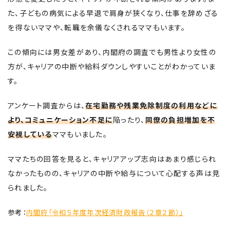
た、子どもの病気による早退で肩身が狭くなり、仕事を辞めざる
を得ないママや、転職を余儀なくされるママもいます。
この傾向には男女差があり、内閣府の調査でも男性より女性の
方が、キャリアの中断や給料ダウンしやすいことがわかっていま
す。
アンケート調査からは、
在宅勤務や残業免除制度の利用などに
より、コミュニケーション不足に
陥ったり、
同僚の負担増加を不
安視している
ママもいました。
ママたちの回答を見ると、キャリアアップ志向はあまり感じられ
なかったものの、キャリアの中断や給与について心配する声は見
られました。
参考：
内閣府「令和５年度年次経済財政報告（２章２節）」