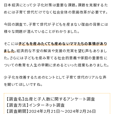
日本経済にとって少子化対策は重要な課題。課題を克服するた
めには子育て世代だけでなく社会全体の意識改革が必要です。
今回の調査で、子育て世代が子どもを産まない理由の背景には
様々な問題が潜んでいることがわかりました。
そこには
子どもを産みたくても産めないママたちの事情があり
ました
。経済的な不安の解消や支援の充実を望む声もありまし
た。さらには子どもを産み育てる社会的意義や家庭の重要性に
ついての教育を人生の早期に求めるといった提案もありました。
少子化を改善するためのヒントとして子育て世代のリアルな声
を聞いてほしいですね
。
【調査名】出産と子人数に関するアンケ―ト調査
【調査方法】インターネット調査
【調査期間】2024年2月21日～2024年2月26日