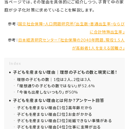
当ページでは、その理由を具体的にご紹介しつつ、子育て中の家
庭が少子化対策に求めていることを解説します。
参考：
国立社会保障・人口問題研究所「出生数・普通出生率・ならび
に合計特殊出生率」
参考：
日本経済研究センター「社会保障の2040年問題、現役1.5人
が高齢者1人を支える困難さ」
Index
子どもを産まない理由｜理想の子どもの数と現実に差！
理想の子どもの数｜1位は2人、2位は3人
「理想通りの子どもの数ではない」が52.6％
「今後も出産しないつもり」が50％
子どもを産まない理由とは何か？アンケート回答
子どもを産まない理由【1位】高年齢だから
子どもを産まない理由【2位】お金がかかる
子どもを産まない理由【3位】妊娠できない事情がある
子どもを産まない理由【4位】仕事に支障が出る