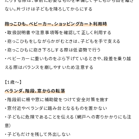
たりする際は、事前に必要なものを準備して子どもから目を離さ
ない。片づけは子どもを降ろしてからにする
抱っこひも、ベビーカー、ショッピングカート利用時
・取扱説明書や注意事項等を確認して正しく利用する
・抱っこひもをしながらかがむときは、子どもを手で支える
・抱っこひもに抱き下ろしする際は低姿勢で行う
・ベビーカーに重いものをぶら下げているときや、段差を乗り越
える際はバランスを崩しやすいため注意する
【1歳～】
ベランダ、階段、窓からの転落
・階段前に柵や窓に補助錠をつけて安全対策を施す
・窓付近やベランダに踏み台となるものを置かない
・子どもに危険であることを伝える（網戸への寄りかかりにも注
意）
・子どもだけを残して外出しない