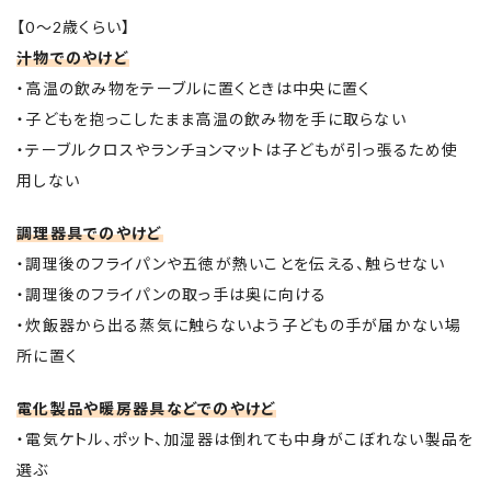
【0～2歳くらい】
汁物でのやけど
・高温の飲み物をテーブルに置くときは中央に置く
・子どもを抱っこしたまま高温の飲み物を手に取らない
・テーブルクロスやランチョンマットは子どもが引っ張るため使
用しない
調理器具でのやけど
・調理後のフライパンや五徳が熱いことを伝える、触らせない
・調理後のフライパンの取っ手は奥に向ける
・炊飯器から出る蒸気に触らないよう子どもの手が届かない場
所に置く
電化製品や暖房器具などでのやけど
・電気ケトル、ポット、加湿器は倒れても中身がこぼれない製品を
選ぶ