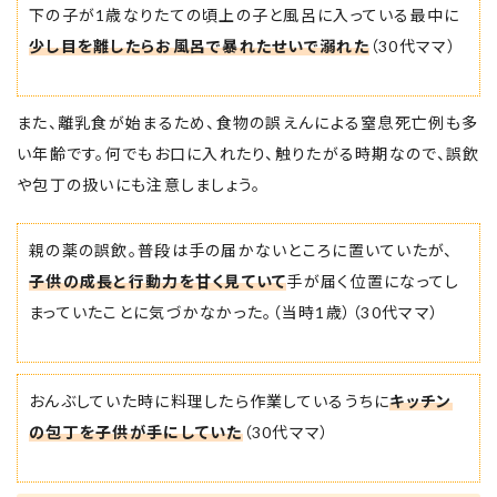
下の子が1歳なりたての頃上の子と風呂に入っている最中に
少し目を離したらお風呂で暴れたせいで溺れた
（30代ママ）
また、離乳食が始まるため、食物の誤えんによる窒息死亡例も多
い年齢です。何でもお口に入れたり、触りたがる時期なので、誤飲
や包丁の扱いにも注意しましょう。
親の薬の誤飲。普段は手の届かないところに置いていたが、
子供の成長と行動力を甘く見ていて
手が届く位置になってし
まっていたことに気づかなかった。（当時1歳）（30代ママ）
おんぶしていた時に料理したら作業しているうちに
キッチン
の包丁を子供が手にしていた
（30代ママ）