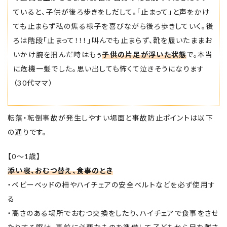
ていると、子供が後ろ歩きをしだして。「止まって」と声をかけ
ても止まらず私の焦る様子を喜びながら後ろ歩きしていく。後
ろは階段「止まって！！！」叫んでも止まらず、靴を履いたままお
いかけ腕を掴んだ時はもぅ
子供の片足が浮いた状態
で。本当
に危機一髪でした。思い出しても怖くて泣きそうになります
（30代ママ）
転落・転倒事故が発生しやすい場面と事故防止ポイントは以下
の通りです。
【0～1歳】
添い寝、おむつ替え、食事のとき
・ベビーベッドの柵やハイチェアの安全ベルトなどを必ず使用す
る
・高さのある場所でおむつ交換をしたり、ハイチェアで食事をさせ