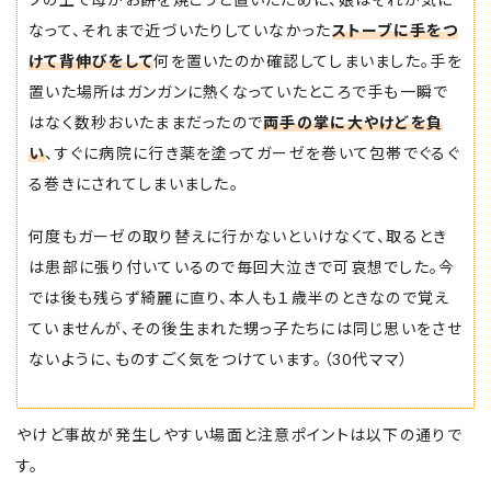
なって、それまで近づいたりしていなかった
ストーブに手をつ
けて背伸びをして
何を置いたのか確認してしまいました。手を
置いた場所はガンガンに熱くなっていたところで手も一瞬で
はなく数秒おいたままだったので
両手の掌に大やけどを負
い
、すぐに病院に行き薬を塗ってガーゼを巻いて包帯でぐるぐ
る巻きにされてしまいました。
何度もガーゼの取り替えに行かないといけなくて、取るとき
は患部に張り付いているので毎回大泣きで可哀想でした。今
では後も残らず綺麗に直り、本人も１歳半のときなので覚え
ていませんが、その後生まれた甥っ子たちには同じ思いをさせ
ないように、ものすごく気をつけています。（30代ママ）
やけど事故が発生しやすい場面と注意ポイントは以下の通りで
す。