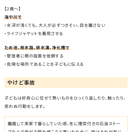
【2歳～】
海や川で
・水深が浅くても、大人が必ずつきそい、目を離さない
・ライフジャケットを着用させる
ため池、用水路、排水溝、浄化槽で
・管理者に柵の設置を依頼する
・危険な場所であることを子どもに伝える
やけど事故
子どもは好奇心に任せて熱いものをひっくり返したり、触ったり、
思わぬ行動をします。
離婚して実家で暮らしていた頃、冬に煙突付きの石油ストー
ブの上で母がお餅を焼こうと置いたために、娘はそれが気に