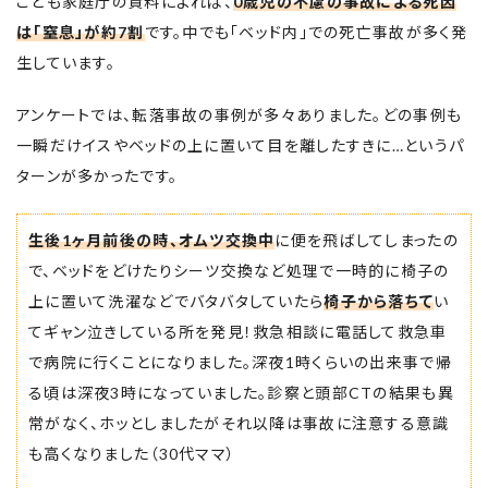
こども家庭庁の資料によれば、
0歳児の不慮の事故による死因
は「窒息」が約7割
です。中でも「ベッド内」での死亡事故が多く発
生しています。
アンケートでは、転落事故の事例が多々ありました。どの事例も
一瞬だけイスやベッドの上に置いて目を離したすきに…というパ
ターンが多かったです。
生後1ヶ月前後の時、オムツ交換中
に便を飛ばしてしまったの
で、ベッドをどけたりシーツ交換など処理で一時的に椅子の
上に置いて洗濯などでバタバタしていたら
椅子から落ちて
い
てギャン泣きしている所を発見！救急相談に電話して救急車
で病院に行くことになりました。深夜1時くらいの出来事で帰
る頃は深夜3時になっていました。診察と頭部CTの結果も異
常がなく、ホッとしましたがそれ以降は事故に注意する意識
も高くなりました（30代ママ）