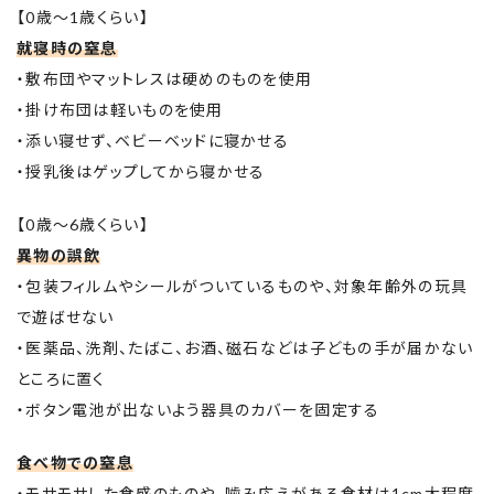
【0歳～1歳くらい】
就寝時の窒息
・敷布団やマットレスは硬めのものを使用
・掛け布団は軽いものを使用
・添い寝せず、ベビーベッドに寝かせる
・授乳後はゲップしてから寝かせる
【0歳～6歳くらい】
異物の誤飲
・包装フィルムやシールがついているものや、対象年齢外の玩具
で遊ばせない
・医薬品、洗剤、たばこ、お酒、磁石などは子どもの手が届かない
ところに置く
・ボタン電池が出ないよう器具のカバーを固定する
食べ物での窒息
・モサモサした食感のものや、噛み応えがある食材は1cm大程度