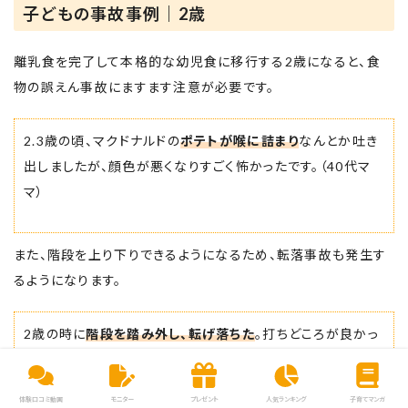
子どもの事故事例｜2歳
離乳食を完了して本格的な幼児食に移行する2歳になると、食
物の誤えん事故にますます注意が必要です。
2.3歳の頃、マクドナルドの
ポテトが喉に詰まり
なんとか吐き
出しましたが、顔色が悪くなりすごく怖かったです。（40代マ
マ）
また、階段を上り下りできるようになるため、転落事故も発生す
るようになります。
2歳の時に
階段を踏み外し、転げ落ちた
。打ちどころが良かっ
たため、大事故には繋がらなかった。（30代ママ）
体験口コミ動画
モニター
プレゼント
人気ランキング
子育てマンガ