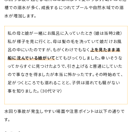
槽での溺水が多く、成長するにつれてプールや自然水域での溺
水が増加します。
私の母と娘が一緒にお風呂に入っていたとき（娘は当時2歳）
私が様子を見に行くと、母は髪の毛を洗っていて娘だけお風
呂の中にいたのですが、もがくわけでもなく
上を見たまま湯
船に沈んでいる娘がいて
とてもびっくりしました。幸いそうな
ってからすぐに見つけたようで、引き上げると普通にしていた
ので事なきを得ましたが本当に怖かったです。その時始めて、
足がつくところでも溺れることと、子供は溺れても騒がない
事を知りました。（30代ママ）
水回り事故が発生しやすい場面や注意ポイントは以下の通りで
す。